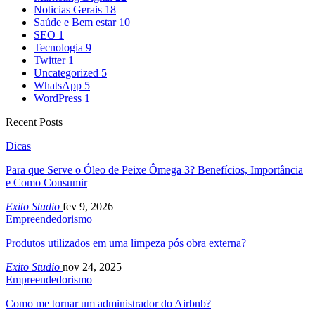
Noticias Gerais
18
Saúde e Bem estar
10
SEO
1
Tecnologia
9
Twitter
1
Uncategorized
5
WhatsApp
5
WordPress
1
Recent Posts
Dicas
Para que Serve o Óleo de Peixe Ômega 3? Benefícios, Importância
e Como Consumir
Exito Studio
fev 9, 2026
Empreendedorismo
Produtos utilizados em uma limpeza pós obra externa?
Exito Studio
nov 24, 2025
Empreendedorismo
Como me tornar um administrador do Airbnb?