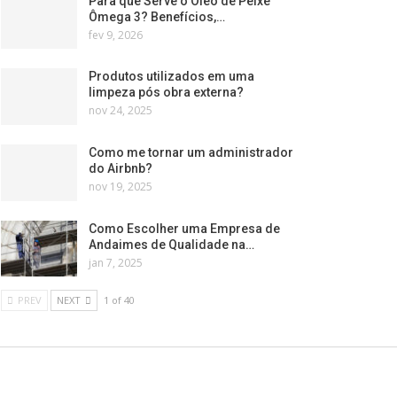
Para que Serve o Óleo de Peixe
Ômega 3? Benefícios,…
fev 9, 2026
Produtos utilizados em uma
limpeza pós obra externa?
nov 24, 2025
Como me tornar um administrador
do Airbnb?
nov 19, 2025
Como Escolher uma Empresa de
Andaimes de Qualidade na…
jan 7, 2025
PREV
NEXT
1 of 40