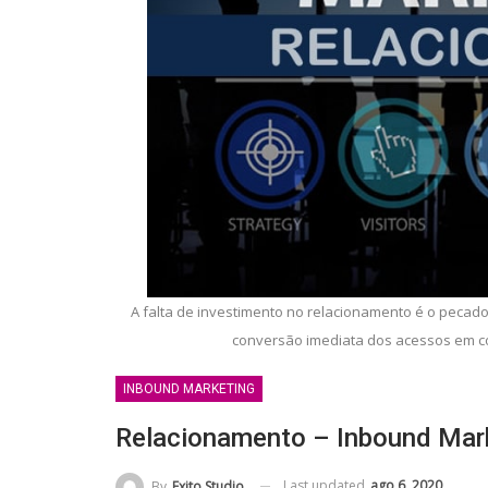
A falta de investimento no relacionamento é o peca
conversão imediata dos acessos em c
INBOUND MARKETING
Relacionamento – Inbound Mar
Last updated
ago 6, 2020
By
Exito Studio