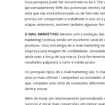
Essa pesquisa pode ser encontrada no livro The 
aproximadamente 90% dos potenciais clientes não
acha que não está interessado ou de fato não tem
precisa ser conquistado e trabalhado e isso só 
etapas anteriores, existem também algumas ferr
E-MAIL MARKETING:
Mesmo com a evolução das d
marketing
continua sendo um excelente canal de 
Onde Comprar Móveis De Desa
positivos. Uma estratégia de e-mail marketing b
Com Desconto E Cashback
empresa uma imagem de credibilidade, seriedad
ainda mais a força de sua marca. Essa ferramen
EXITO STUDIO
dez 16, 2024
resultados palpáveis a curto e médio prazo.
Os principais tipos de e-mail marketing são: E-m
uma ou mais ofertas / campanhas ou novidades d
que, compilam uma série de conteúdos diferentes
dentre outras.
Além de iniciar um relacionamento personalizado 
sucesso é gerar mais conversões em menor quanti