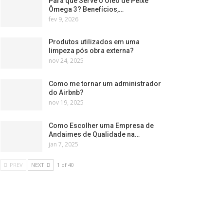
Para que Serve o Óleo de Peixe
Ômega 3? Benefícios,…
fev 9, 2026
Produtos utilizados em uma
limpeza pós obra externa?
nov 24, 2025
Como me tornar um administrador
do Airbnb?
nov 19, 2025
Como Escolher uma Empresa de
Andaimes de Qualidade na…
jan 7, 2025
PREV
NEXT
1 of 40