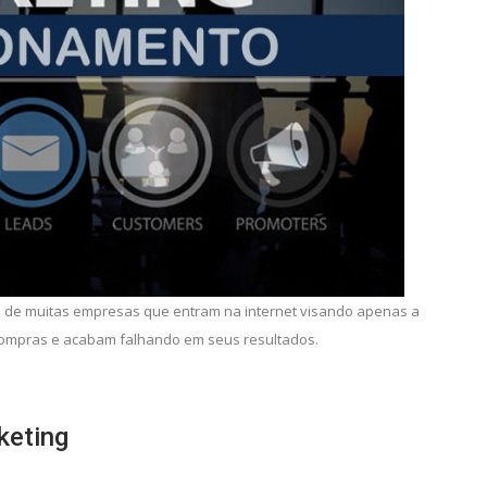
do de muitas empresas que entram na internet visando apenas a
ompras e acabam falhando em seus resultados.
keting