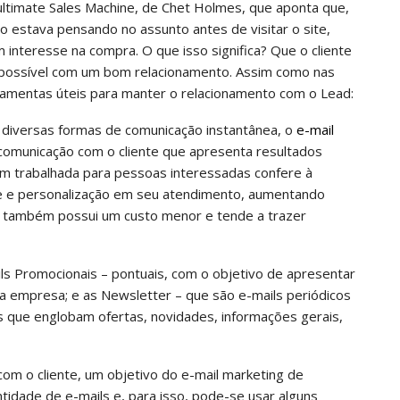
ultimate Sales Machine, de Chet Holmes, que aponta que,
 estava pensando no assunto antes de visitar o site,
 interesse na compra. O que isso significa? Que o cliente
é possível com um bom relacionamento. Assim como nas
amentas úteis para manter o relacionamento com o Lead:
iversas formas de comunicação instantânea, o
e-mail
Para Que Serve O Óleo De Peixe
comunicação com o cliente que apresenta resultados
pego
Ômega 3? Benefícios, Importância E
em trabalhada para pessoas interessadas confere à
Como Consumir
e e personalização em seu atendimento, aumentando
ta também possui um custo menor e tende a trazer
EXITO STUDIO
fev 9, 2026
ails Promocionais – pontuais, com o objetivo de apresentar
a empresa; e as Newsletter – que são e-mails periódicos
 que englobam ofertas, novidades, informações gerais,
com o cliente, um objetivo do e-mail marketing de
dade de e-mails e, para isso, pode-se usar alguns